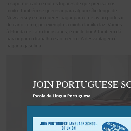
o supermercado e outros lugares de que precisamos
muito. Também se queres ir para algum sítio longe de
New Jersey e não queres pagar para ir de avião podes ir
de carro como, por exemplo, a minha família faz. Vamos
à Florida de carro todos anos, é muito bom! Também dá
para ir para o trabalho e ao médico. A desvantagem é
pagar a gasolina.
JOIN PORTUGUESE S
Escola de Lingua Portuguesa