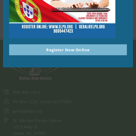
Gosto muito de ensinar a Língua e Cultura Portuguesa
porque me faz sentir mais perto das minhas raízes. Quando
não estou nas escolas gosto de cozinhar, estar com os
amigos, ir ao cinema, passear e conhecer novos lugares,
ouvir música ou ler
Register Now Online
908-944-7423
PO Box 1124, Union NJ 07083
geral@elpu.org
St. Michael Parish School
1212 Kelly St
Union, NJ, 07083