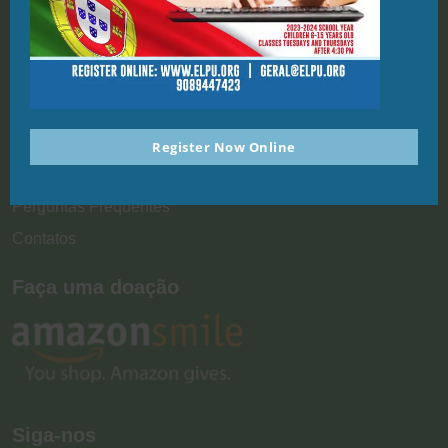
Links Rápidos
Casa
Sobre Nós
Inscrição
Eventos
Register Now Online
Doar
Perguntas Frequentes
Contatos
Faça uma doação
Siga-nos