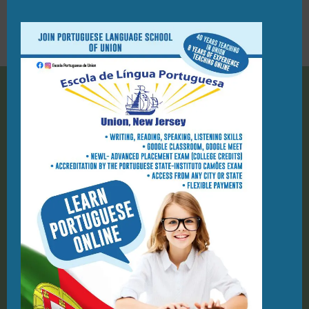
1
27/02/2022
908-944-7423
PO Box 1124, Union NJ 07083
geral@elpu.org
St. Michael Parish School
1212 Kelly St
Union, NJ, 07083