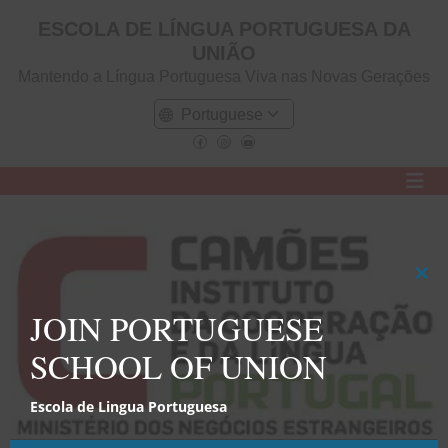
ESCOLA DE LÍNGUA PORTUGUESA DA
UNIÃO
Mantendo a Língua Portuguesa Viva nas Novas Gerações
Clo
this
JOIN PORTUGUESE
mod
SCHOOL OF UNION
Escola de Lingua Portuguesa