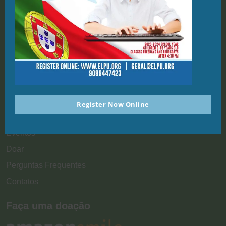
geral@elpu.org
St. Michael Parish School
1212 Kelly St
Union, NJ, 07083
Links Rápidos
Casa
Sobre Nós
Register Now Online
Inscrição
Eventos
Doar
Perguntas Frequentes
Contatos
Faça uma doação