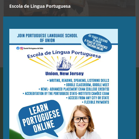
Escola de Lingua Portuguesa
END OF THE YEAR PARTY
ELPU
18/03/2022
908-944-7423
PO Box 1124, Union NJ 07083