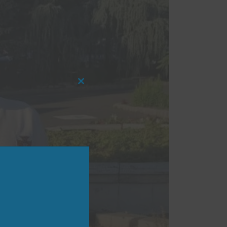
Close
this
module