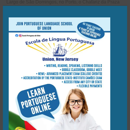
Largo de São Domingos, no Porto, o Chafariz da Praza
da Ferrería, Pontevedra, e o Chafariz do Terreiro,
Caminha. O Velho começou a carreira dele a ajudar os
mestres canteiros biscainhos que dirigiram as obras na
Igreja Matriz de Caminha.
As outras fontes que João Lopes construiu têm histórias
semelhantes às do Chafariz da Praça da Rainha. Por
exemplo, o Chafariz do Largo de São Domingos, é
localizado no Jardim S. Lázaro, perto de uma biblioteca.
A fonte também está situada numa área antiga. Também
o Chafariz da Praça da Rainha e o Chafariz do Terreiro
se encontra numa praça, a Praça do Conselheiro Silva
Torres.
A minha família e eu vamos a Portugal todos os verões.
Em cada ano visitamos muitos lugares mas sempre
voltamos a Viana do Castelo. Enquanto caminhamos
pela área, sentamo-nos no café ao lado da fonte. É